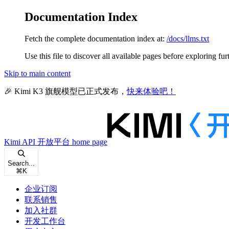
Documentation Index
Fetch the complete documentation index at:
/docs/llms.txt
Use this file to discover all available pages before exploring fur
Skip to main content
🎉 Kimi K3 旗舰模型已正式发布，
快来体验吧！
Kimi API 开放平台
home page
Search...
⌘
K
企业订阅
联系销售
加入社群
开发工作台