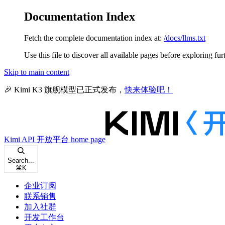
Documentation Index
Fetch the complete documentation index at:
/docs/llms.txt
Use this file to discover all available pages before exploring fur
Skip to main content
🎉 Kimi K3 旗舰模型已正式发布，
快来体验吧！
Kimi API 开放平台
home page
Search...
⌘
K
企业订阅
联系销售
加入社群
开发工作台