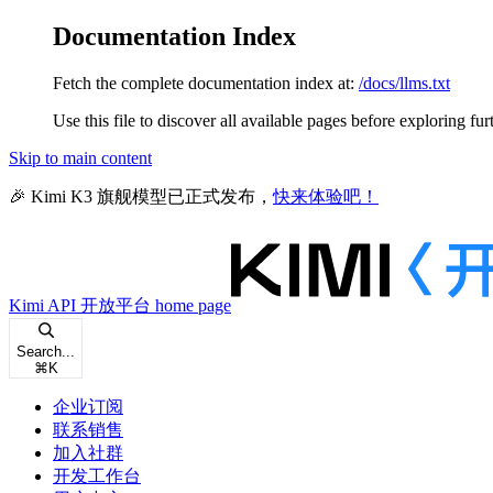
Documentation Index
Fetch the complete documentation index at:
/docs/llms.txt
Use this file to discover all available pages before exploring fur
Skip to main content
🎉 Kimi K3 旗舰模型已正式发布，
快来体验吧！
Kimi API 开放平台
home page
Search...
⌘
K
企业订阅
联系销售
加入社群
开发工作台